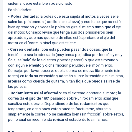
sistema, debe estar bien posicionado.
Posibilidades:
- Polea dentada:
la polea que está sujeta al motor, a veces se le
salen los prisioneros (tornillos sin cabeza) y eso hace que no estén
bien apretados y a veces la polea no gire al mismo ritmo que el eje
del motor. Consejo: revise que tenga sus dos prisioneros bien
apretados y además que uno de ellos esté apretando el eje del
motor en el 'corte' o bisel que este tiene.
-
Correa dentada:
con esta pueden pasar dos cosas, que la
tensión no sea la adecuada (muy tensa perjudica por fricción y muy
floja, se 'sale' de los dientes y pierde pasos) o que esté rozando
con algún elemento y dicha fricción perjudique el movimiento.
Consejo: por favor observe que la correa se mueva libremente (sin
roces) en toda su extensión y además ajuste la tensión de la misma,
ni tensa como cuerda de guitarra, ni tan floja que pueda salirse de
las poleas.
- Rodamiento axial afectado:
en el extremo contrario al motor, la
correa da el giro de 180° pasando sobre un rodamiento axial que
canaliza este desvío. Dependiendo de los rodamientos que
tengamos, en ocasiones estos pueden fracturarse, abrirse o
simplemente la correa no se canaliza bien (sin fricción) sobre estos,
por lo cual se recomienda revisar el estado de los mismos.