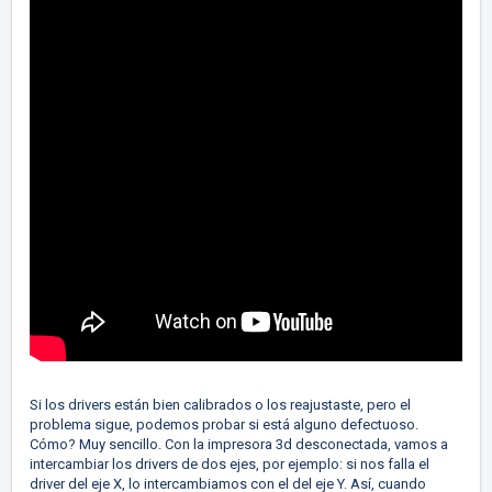
Si los drivers están bien calibrados o los reajustaste, pero el
problema sigue, podemos probar si está alguno defectuoso.
Cómo? Muy sencillo. Con la impresora 3d desconectada, vamos a
intercambiar los drivers de dos ejes, por ejemplo: si nos falla el
driver del eje X, lo intercambiamos con el del eje Y. Así, cuando