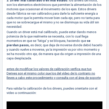
3. Driver mal calibrado o en mal estado:
los drivers de motor,
son los elementos electrónicos que permiten la alimentación de los
motores que ocasionan el movimiento de los ejes. Estos drivers
desde fábrica se van calibrados para darle la suficiente energía a
cada motor que le permita mover bien cada eje, pero no tanta para
que no se sobrecargue el mismo y no se disminuya su vida útil sin
necesidad.
Cuando un driver está mal calilbrado, puede estar dando menos
potencia de la que realmente se necesita, con lo cual llega
momentos en que se 'fatiga' y se bloquea, haciendo que
se
pierdan pasos,
es decir, que deja de moverse donde debió hacerlo
y cuando vuelve a moverse, ya la impresión va por otro momento y
se ha movido otro eje, de manera que da origen a impresión de una
capa desplazada.
antes de modificar los valores de calibración verifica que tus
Derives son el mismo color que los del vídeo de lo contrario no
lleves a cabo este procedimiento y consulta con el área de soporte
Para validar la calibración de los drivers, puedes orientarte con el
video a continuación: