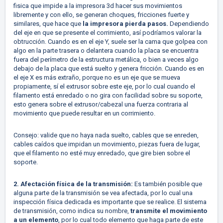
fisica que impide a la impresora 3d hacer sus movimientos
libremente y con ello, se generan choques, fricciones fuerte y
similares, que hace que
la impresora pierda pasos.
Dependiendo
del eje en que se presente el corrimiento, así podríamos valorar la
obtrucción. Cuando es en el eje Y, suele ser la cama que golpea con
algo en la parte trasera o delantera cuando la placa se encuentra
fuera del perímetro de la estructura metálica, o bien a veces algo
debajo de la placa que está suelto y genera fricción. Cuando es en
el eje X es más extraño, porque no es un eje que se mueva
propiamente, sí el extrusor sobre este eje, por lo cual cuando el
filamento está enredado o no gira con facilidad sobre su soporte,
esto genera sobre el extrusor/cabezal una fuerza contraria al
movimiento que puede resultar en un corrimiento.
Consejo: valide que no haya nada suelto, cables que se enreden,
cables caídos que impidan un movimiento, piezas fuera de lugar,
que el filamento no esté muy enredado, que gire bien sobre el
soporte.
2. Afectación física de la transmisión:
Es también posible que
alguna parte de la transmisión se vea afectada, por lo cual una
inspección física dedicada es importante que se realice. El sistema
de transmisión, como indica su nombre,
transmite el movimiento
a un elemento
, por lo cual todo elemento que haga parte de este